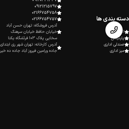
09120331337
09121215797
02166754758
دسته بندی ها
02166754757
آدرس فروشگاه: تهران حسن آباد
اکسسوری
خیابان حافظ خیابان سرهنگ
پارتیشن
سخایی پلاک 103 فرئشگاه یکتا
صندلی اداری
آدرس کارخانه: تهران شهر ری ابتدای
میز اداری
جاده ورامین فیروز آباد جاده ده خیر