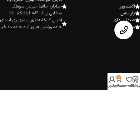
اکسسوری
خیابان حافظ خیابان سرهنگ
پارتیشن
سخایی پلاک 103 فرئشگاه یکتا
صندلی اداری
آدرس کارخانه: تهران شهر ری ابتدای
میز اداری
جاده ورامین فیروز آباد جاده ده خیر
0
روشگاه
علاقه مندی
سبد خرید
حساب کاربری من