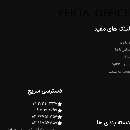
لینک های مفید
درباره ما
تماس با ما
بلاگ
دانلود کاتالوگ
تعمیرات صندلی
دسترسی سریع
09120331337
09121215797
02166754758
دسته بندی ها
02166754757
آدرس فروشگاه: تهران حسن آباد