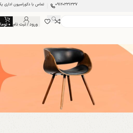
09120331337
تماس با دکوراسیون اداری یکت
ورود / ثبت نام
0
توما