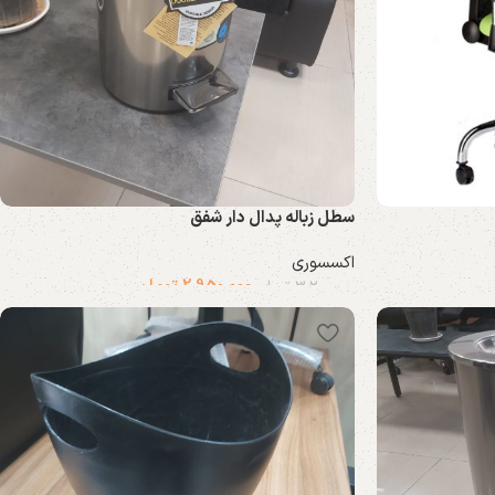
سطل زباله پدال دار شفق
اکسسوری
2.950.000
تومان
3.200.000
تومان