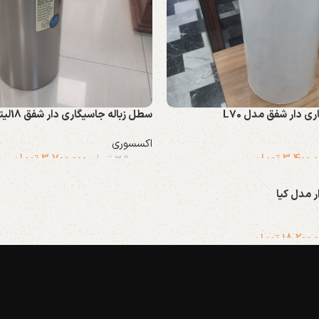
ی دار شفق مدل L70
سطل زباله جاسیگاری دار شفق 18لیتری مدل F4
اکسسوری
3.400.0
تومان
3.700.000
تومان
3.900.000
تومان
 مدل کیا
18.200.
تومان