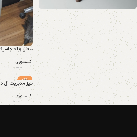
Upholstered chair
Discount 10%
Shop Now
سطل زباله جاسیگار
اکسسوری
00
3.500.000
تومان
-4%
میز مدیریت ال دار
اکسسوری
000
19.000.000
تومان