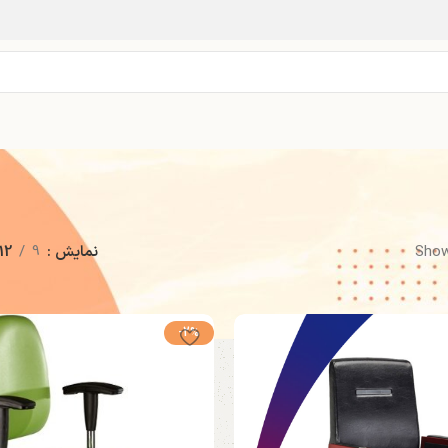
Show
نمایش
9
12
-2%