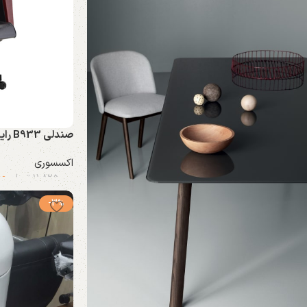
صندلی B933 رایانه صنعت دنیز
اکسسوری
00
11.825.000
تومان
-3%