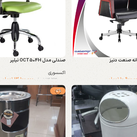
صندلی مدل OCT504H نیلپر
اکسسوری
10.900.0
تومان
13.100.000
تومان
13.330.000
تومان
-5%