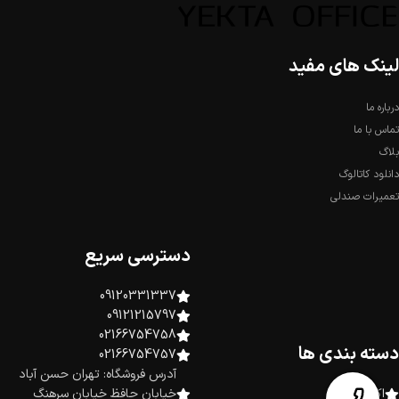
لینک های مفید
درباره ما
تماس با ما
بلاگ
دانلود کاتالوگ
تعمیرات صندلی
دسترسی سریع
09120331337
09121215797
02166754758
دسته بندی ها
02166754757
آدرس فروشگاه: تهران حسن آباد
اکسسوری
خیابان حافظ خیابان سرهنگ