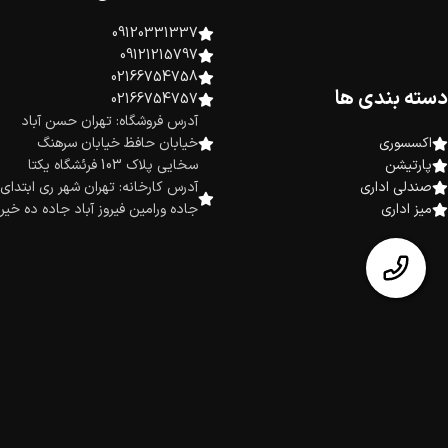
09120331337
09121215797
02166754758
دسته بندی ها
02166754757
آدرس فروشگاه: تهران حسن آباد
اکسسوری
خیابان حافظ خیابان سرهنگ
پارتیشن
سخایی پلاک 103 فرئشگاه یکتا
صندلی اداری
آدرس کارخانه: تهران شهر ری ابتدای
میز اداری
جاده ورامین فیروز آباد جاده ده خیر