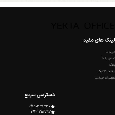
لینک های مفید
درباره ما
تماس با ما
بلاگ
دانلود کاتالوگ
تعمیرات صندلی
دسترسی سریع
09120331337
09121215797