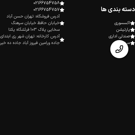
02166754758
دسته بندی ها
02166754757
آدرس فروشگاه: تهران حسن آباد
اکسسوری
خیابان حافظ خیابان سرهنگ
پارتیشن
سخایی پلاک 103 فرئشگاه یکتا
صندلی اداری
آدرس کارخانه: تهران شهر ری ابتدای
میز اداری
جاده ورامین فیروز آباد جاده ده خیر