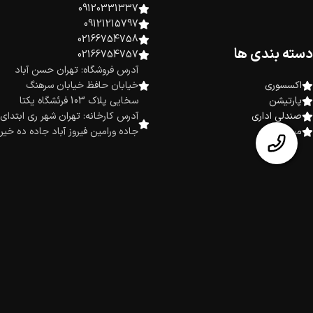
09120331337
09121215797
02166754758
دسته بندی ها
02166754757
آدرس فروشگاه: تهران حسن آباد
اکسسوری
خیابان حافظ خیابان سرهنگ
پارتیشن
سخایی پلاک 103 فرئشگاه یکتا
صندلی اداری
آدرس کارخانه: تهران شهر ری ابتدای
میز اداری
جاده ورامین فیروز آباد جاده ده خیر