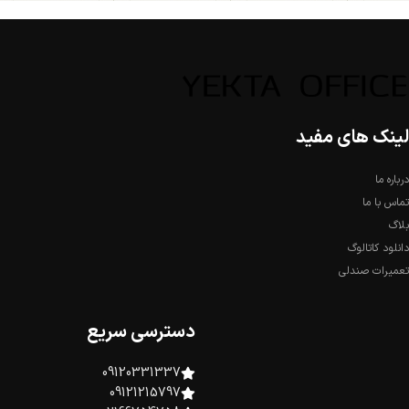
لینک های مفید
درباره ما
تماس با ما
بلاگ
دانلود کاتالوگ
تعمیرات صندلی
دسترسی سریع
09120331337
09121215797