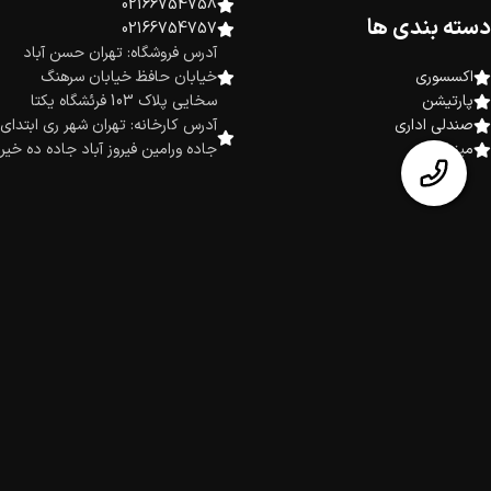
02166754758
دسته بندی ها
02166754757
آدرس فروشگاه: تهران حسن آباد
اکسسوری
خیابان حافظ خیابان سرهنگ
پارتیشن
سخایی پلاک 103 فرئشگاه یکتا
صندلی اداری
آدرس کارخانه: تهران شهر ری ابتدای
میز اداری
جاده ورامین فیروز آباد جاده ده خیر