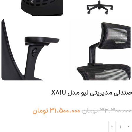
صندلی مدیریتی لیو مدل X81U
33.300.000
تومان
31.500.000
تومان