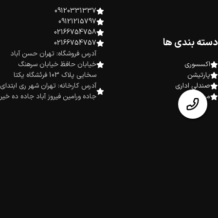
09120331337
09121215797
02166754758
دسته بندی ها
02166754757
آدرس فروشگاه: تهران حسن آباد
اکسسوری
خیابان حافظ خیابان سرهنگ
پارتیشن
سخایی پلاک 103 فرئشگاه یکتا
صندلی اداری
آدرس کارخانه: تهران شهر ری ابتدای
میز اداری
جاده ورامین فیروز آباد جاده ده خیر