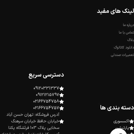
لینک های مفید
درباره ما
تماس با ما
بلاگ
دانلود کاتالوگ
تعمیرات صندلی
دسترسی سریع
09120331337
09121215797
02166754758
دسته بندی ها
02166754757
آدرس فروشگاه: تهران حسن آباد
اکسسوری
خیابان حافظ خیابان سرهنگ
پارتیشن
سخایی پلاک 103 فرئشگاه یکتا