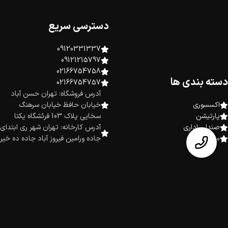
دسترسی سریع
09120331337
09121215797
02166754758
دسته بندی ها
02166754757
آدرس فروشگاه: تهران حسن آباد
اکسسوری
خیابان حافظ خیابان سرهنگ
پارتیشن
سخایی پلاک 103 فرئشگاه یکتا
صندلی اداری
آدرس کارخانه: تهران شهر ری ابتدای
میز اداری
جاده ورامین فیروز آباد جاده ده خیر