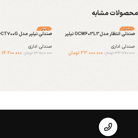
محصولات مشابه
-2%
-5%
صندلی انتظار مدلOCW603L3 نیلپر
صندلی نیلپر مدل OCT700G
صندلی اداری
صندلی اداری
33.000.000
تومان
14.200.000
ت
34.770.000
تومان
14.500.000
تومان