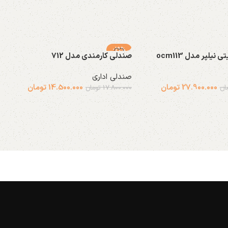
-19%
یلپر مدل ocm113
صندلی کارمندی مدل 712
صندلی اداری
27.900.000
تومان
14.500.000
تومان
ان
17.800.000
تومان