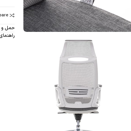
pare
حمل و ن
راهنمای