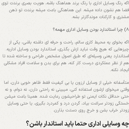
اگه رنگ وسایل اداری با رنگ برند هماهنگ باشه، هویت بصری برندت توی
فضا هم نشون داده میشه. این هماهنگی باعث میشه برندت تو ذهن
مشتری و کارکنات موندگارتر بشه.
8) چرا استاندارد بودن وسایل اداری مهمه؟
اگه بخوای یه محیط کاری سالم، راحت و حرفه‌ ای داشته باشی، یکی از
چیزهایی که هیچ وقت نباید ازش بگذری، استاندارد بودن وسایل اداریه.
استاندارد یعنی وسیله‌ای که طبق اصول مشخص طراحی و ساخته شده تا
هم از نظر عملکردی درست کار کنه، هم برای بدن و سلامت افراد مشکلی
ایجاد نکنه.
متأسفانه خیلی از وسایل ارزون یا بی‌ کیفیت فقط ظاهر خوبی دارن، اما
وقتی میخوای ازشون استفاده کنی، میبینی نه راحتی دارن، نه دوام، و نه
حتی حداقل نکات ایمنی تو طراحیشون رعایت شده. همینا باعث میشن
خستگی زودتر سراغت بیاد، گردن درد و کمردرد بگیری، یا حتی وسایل
زودتر خراب بشن و خرج روی دستت بذارن.
چه وسایلی اداری حتما باید استاندار باشن؟