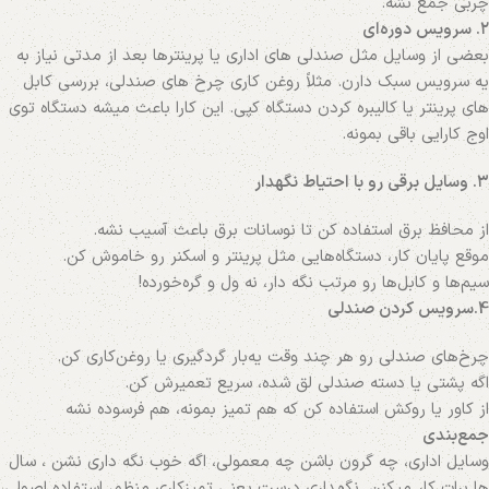
چربی جمع نشه.
۲. سرویس دوره‌ای
بعضی از وسایل مثل صندلی‌ های اداری یا پرینترها بعد از مدتی نیاز به
یه سرویس سبک دارن. مثلاً روغن‌ کاری چرخ‌ های صندلی، بررسی کابل‌
های پرینتر یا کالیبره کردن دستگاه کپی. این کارا باعث میشه دستگاه توی
اوج کارایی باقی بمونه.
۳. وسایل برقی رو با احتیاط نگهدار
از محافظ برق استفاده کن تا نوسانات برق باعث آسیب نشه.
موقع پایان کار، دستگاه‌هایی مثل پرینتر و اسکنر رو خاموش کن.
سیم‌ها و کابل‌ها رو مرتب نگه دار، نه ول و گره‌خورده!
4.سرویس کردن صندلی
چرخ‌های صندلی رو هر چند وقت یه‌بار گردگیری یا روغن‌کاری کن.
اگه پشتی یا دسته صندلی لق شده، سریع تعمیرش کن.
از کاور یا روکش استفاده کن که هم تمیز بمونه، هم فرسوده نشه
جمع‌بندی
وسایل اداری، چه گرون باشن چه معمولی، اگه خوب نگه‌ داری نشن ، سال‌
ها برات کار میکنن. نگهداری درست یعنی تمیزکاری منظم، استفاده اصولی،