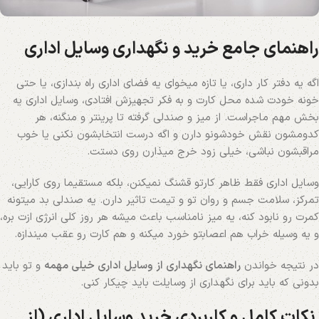
راهنمای جامع خرید و نگهداری وسایل اداری
اگه یه دفتر کار داری، یا تازه میخوای یه فضای اداری راه بندازی، یا حتی
خونه‌ خودت شده محل کارت و به فکر تجهیزش افتادی، وسایل اداری یه
بخش مهم ماجراست. از میز و صندلی گرفته تا پرینتر و منگنه، هر
کدومشون نقش خودشونو دارن و اگه درست انتخابشون نکنی یا خوب
مراقبشون نباشی، خیلی زود خرج میذارن روی دستت.
وسایل اداری فقط ظاهر کارتو قشنگ نمیکنن، بلکه مستقیما روی کارایی،
تمرکز، سلامت جسم و روان تو و تیمت تاثیر دارن. یه صندلی بد میتونه
کمرت رو نابود کنه، یه میز نامناسب باعث میشه هر روز کلی انرژی ازت بره،
و یه وسیله خراب هم اعصابتو خورد میکنه و هم کارت رو عقب میندازه.
در نتیجه خواندن
راهنمای نگهداری از وسایل اداری خیلی مهمه
و تو باید
بدونی که باید برای نگهداری از وسایلت باید چیکار کنی.
نکات کامل و کاربردی خرید وسایل اداری (از