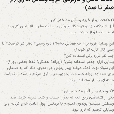
صفر تا صد)
۱) هدفت رو از خرید وسایل مشخص کن
قبل از اینکه بری تو فروشگاه بچرخی یا سایت‌ ها رو بالا پایین کنی، یه
لحظه وایسا و از خودت بپرس:
این وسایل قراره برای چه فضایی باشه؟ (اداره رسمی؟ دفتر کار کوچیک؟ یا
حتی اتاق کارت تو خونه؟)
چند نفر قراره ازش استفاده کنن؟
وسایل قراره چقدر استفاده بشن؟ (روزانه؟ هفتگی؟ فقط بعضی روزا؟)
این سوالا بهت کمک میکنه بهتر بدونی چی بخری. مثلا اگه یه صندلی
برای استفاده روزانه ۸ ساعت بخوای، خیلی فرق میکنه با صندلی‌ که فقط
هفته‌ ای یه بار استفاده میکنی.
۲) بودجه رو از قبل مشخص کن
یکی از اشتباهای رایج اینه که بدون حساب و کتاب میریم خرید، بعد
وسطش میبینیم پولمون نمیرسه یا برعکس، پول زیادی خرج کردیم ولی
وسایلی گرفتیم که لازم نبود.