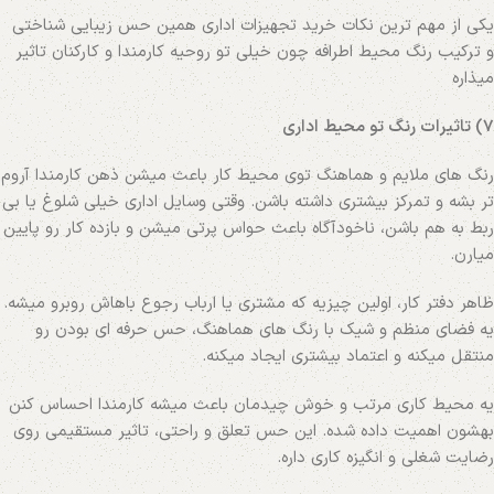
یکی از مهم ترین نکات خرید تجهیزات اداری همین حس زیبایی شناختی
و ترکیب رنگ محیط اطرافه چون خیلی تو روحیه کارمندا و کارکنان تاثیر
میذاره
7) تاثیرات رنگ تو محیط اداری
رنگ‌ های ملایم و هماهنگ توی محیط کار باعث میشن ذهن کارمندا آروم
تر بشه و تمرکز بیشتری داشته باشن. وقتی وسایل اداری خیلی شلوغ یا بی‌
ربط به هم باشن، ناخودآگاه باعث حواس‌ پرتی میشن و بازده کار رو پایین
میارن.
ظاهر دفتر کار، اولین چیزیه که مشتری یا ارباب‌ رجوع باهاش روبرو میشه.
یه فضای منظم و شیک با رنگ‌ های هماهنگ، حس حرفه‌ ای بودن رو
منتقل میکنه و اعتماد بیشتری ایجاد میکنه.
یه محیط کاری مرتب و خوش‌ چیدمان باعث میشه کارمندا احساس کنن
بهشون اهمیت داده شده. این حس تعلق و راحتی، تاثیر مستقیمی روی
رضایت شغلی و انگیزه کاری داره.