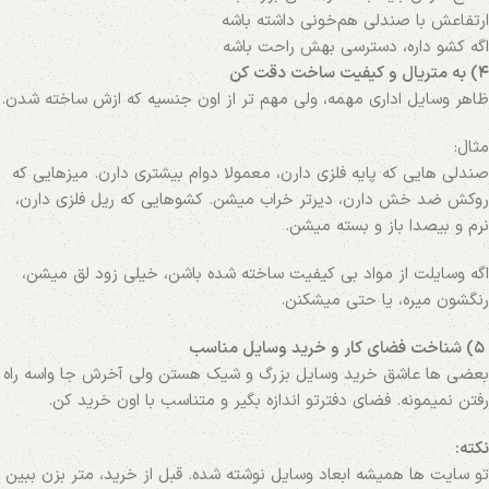
ارتفاعش با صندلی هم‌خونی داشته باشه
اگه کشو داره، دسترسی بهش راحت باشه
۴) به متریال و کیفیت ساخت دقت کن
ظاهر وسایل اداری مهمه، ولی مهم‌ تر از اون جنسیه که ازش ساخته شدن.
مثال:
صندلی‌ هایی که پایه فلزی دارن، معمولا دوام بیشتری دارن. میزهایی که
روکش ضد خش دارن، دیرتر خراب میشن. کشوهایی که ریل فلزی دارن،
نرم و بیصدا باز و بسته میشن.
اگه وسایلت از مواد بی کیفیت ساخته شده باشن، خیلی زود لق میشن،
رنگشون میره، یا حتی میشکنن.
۵) شناخت فضای کار و خرید وسایل مناسب
بعضی‌ ها عاشق خرید وسایل بزرگ و شیک هستن ولی آخرش جا واسه راه
رفتن نمیمونه. فضای دفترتو اندازه بگیر و متناسب با اون خرید کن.
نکته:
تو سایت‌ ها همیشه ابعاد وسایل نوشته شده. قبل از خرید، متر بزن ببین