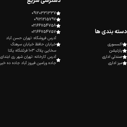
دسترسی سریع
09120331337
09121215797
02166754758
دسته بندی ها
02166754757
آدرس فروشگاه: تهران حسن آباد
اکسسوری
خیابان حافظ خیابان سرهنگ
پارتیشن
سخایی پلاک 103 فرئشگاه یکتا
صندلی اداری
آدرس کارخانه: تهران شهر ری ابتدای
میز اداری
جاده ورامین فیروز آباد جاده ده خیر